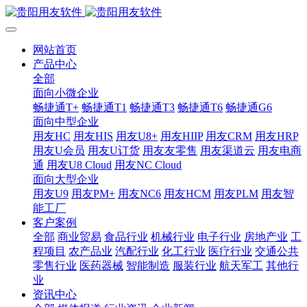
网站首页
产品中心
全部
面向小微企业
畅捷通T+
畅捷通T1
畅捷通T3
畅捷通T6
畅捷通G6
面向中型企业
用友HC
用友HIS
用友U8+
用友HIIP
用友CRM
用友HRP
用友U会员
用友U订货
用友友零售
用友渠道云
用友电商
通
用友U8 Cloud
用友NC Cloud
面向大型企业
用友U9
用友PM+
用友NC6
用友HCM
用友PLM
用友智
能工厂
客户案例
全部
商业贸易
食品行业
机械行业
电子行业
房地产业
工
程项目
农产品业
汽配行业
化工行业
医疗行业
交通公共
零售行业
医药器械
智能制造
服装行业
航天军工
其他行
业
资讯中心