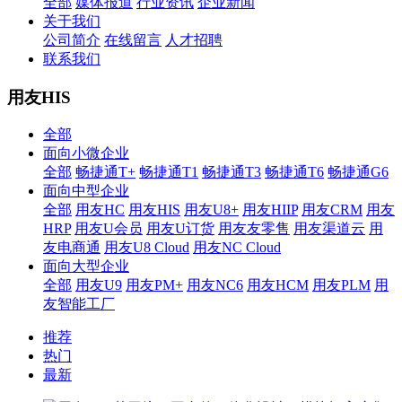
全部
媒体报道
行业资讯
企业新闻
关于我们
公司简介
在线留言
人才招聘
联系我们
用友HIS
全部
面向小微企业
全部
畅捷通T+
畅捷通T1
畅捷通T3
畅捷通T6
畅捷通G6
面向中型企业
全部
用友HC
用友HIS
用友U8+
用友HIIP
用友CRM
用友
HRP
用友U会员
用友U订货
用友友零售
用友渠道云
用
友电商通
用友U8 Cloud
用友NC Cloud
面向大型企业
全部
用友U9
用友PM+
用友NC6
用友HCM
用友PLM
用
友智能工厂
推荐
热门
最新