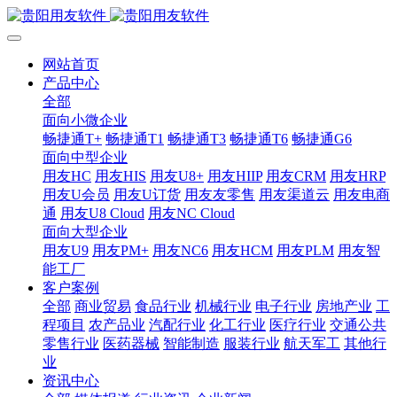
网站首页
产品中心
全部
面向小微企业
畅捷通T+
畅捷通T1
畅捷通T3
畅捷通T6
畅捷通G6
面向中型企业
用友HC
用友HIS
用友U8+
用友HIIP
用友CRM
用友HRP
用友U会员
用友U订货
用友友零售
用友渠道云
用友电商
通
用友U8 Cloud
用友NC Cloud
面向大型企业
用友U9
用友PM+
用友NC6
用友HCM
用友PLM
用友智
能工厂
客户案例
全部
商业贸易
食品行业
机械行业
电子行业
房地产业
工
程项目
农产品业
汽配行业
化工行业
医疗行业
交通公共
零售行业
医药器械
智能制造
服装行业
航天军工
其他行
业
资讯中心